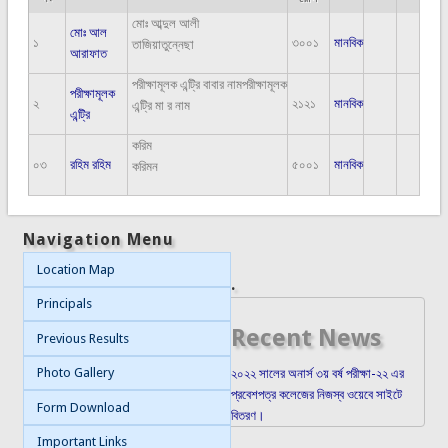
মোঃ আব্দুল আলী
মোঃ আল
১
৩০০১
মানবিক
তাজিয়াতুন্নেছা
আরাফাত
পরীক্ষামূলক এন্ট্রি বাবার নামপরীক্ষামূলক
পরীক্ষামূলক
২
২১২১
মানবিক
এন্ট্রি মা র নাম
এন্ট্রি
করিম
০৩
রহিম রহিম
৫০০১
মানবিক
করিমন
Navigation Menu
Location Map
.
Principals
Recent News
Previous Results
Photo Gallery
২০২২ সালের অনার্স ৩য় বর্ষ পরীক্ষা-২২ এর
প্রবেশপত্র কলেজের নিজস্ব ওয়েবে সাইটে
Form Download
বিতরণ।
Important Links