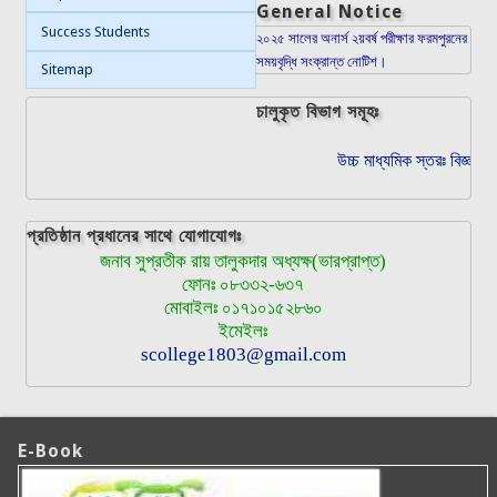
General Notice
Success Students
২০২৫ সালের অনার্স ২য়বর্ষ পরীক্ষার ফরমপুরনের
সময়বৃদ্ধি সংক্রান্ত নোটিশ।
Sitemap
চালুকৃত বিভাগ সমূহঃ
উচ্চ মাধ্যমিক স্তরঃ বিজ্ঞান,
প্রতিষ্ঠান প্রধানের সাথে যোগাযোগঃ
জনাব সুপ্রতীক রায় তালুকদার অধ্যক্ষ(ভারপ্রাপ্ত)
ফোনঃ ০৮৩৩২-৬৩৭
মোবাইলঃ ০১৭১০১৫২৮৬০
ইমেইলঃ
scollege1803@gmail.com
E-Book