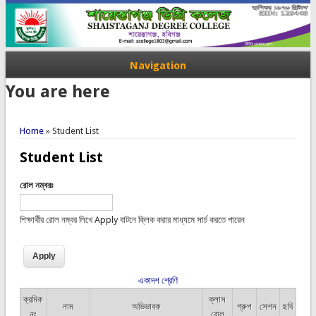
Navigation
You are here
Home
» Student List
Student List
রোল নম্বরঃ
শিক্ষার্থীর রোল নম্বর লিখে Apply বাটনে ক্লিক করার মাধ্যমে সার্চ করতে পারেন
একাদশ শ্রেণি
ক্রমিক
ক্লাস
নাম
অভিভাবক
গ্রুপ
সেশন
ছবি
নং
রোল