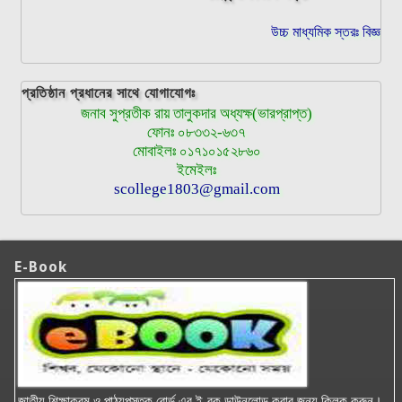
উচ্চ মাধ্যমিক স্তরঃ বিজ্ঞান, 
প্রতিষ্ঠান প্রধানের সাথে যোগাযোগঃ
জনাব সুপ্রতীক রায় তালুকদার অধ্যক্ষ(ভারপ্রাপ্ত)
ফোনঃ ০৮৩৩২-৬৩৭
মোবাইলঃ ০১৭১০১৫২৮৬০
ইমেইলঃ
scollege1803@gmail.com
E-Book
জাতীয় শিক্ষাক্রম ও পাঠ্যপুস্তক বোর্ড এর ই-বুক ডাউনলোড করার জন্য ক্লিক করুন।