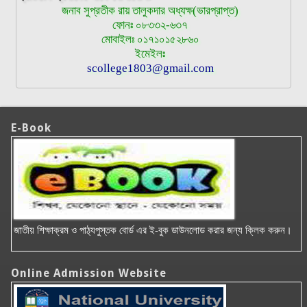
জনাব সুপ্রতীক রায় তালুকদার অধ্যক্ষ(ভারপ্রাপ্ত)
ফোনঃ ০৮৩৩২-৬৩৭
মোবাইলঃ ০১৭১০১৫২৮৬০
ইমেইলঃ
scollege1803@gmail.com
E-Book
জাতীয় শিক্ষাক্রম ও পাঠ্যপুস্তক বোর্ড এর ই-বুক ডাউনলোড করার জন্য ক্লিক করুন।
Online Admission Website