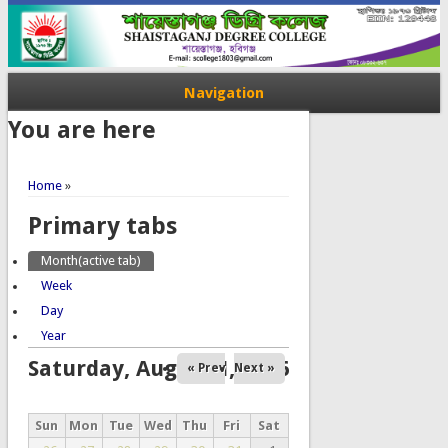
Navigation
You are here
Home
»
Primary tabs
Month
(active tab)
Week
Day
Year
Saturday, August 1, 2026
« Prev
Next »
Sun
Mon
Tue
Wed
Thu
Fri
Sat